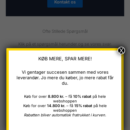
Kontakt os
Ofte Stillede Spørgsmål
Klik på et spørgsmål herunder og se vores svar.
X
KØB MERE, SPAR MERE!
Hvor stammer jeres træ fra?
Vi gentager succesen sammen med vores
leverandør. Jo mere du køber, jo mere rabat får
Hvad indebærer bæredygtige skove?
du.
Køb for over
8.800 kr.
– få
10% rabat
på hele
Hvad er Kvinta sortering
webshoppen
Køb for over
14.800 kr.
– få
15% rabat
på hele
webshoppen
Rabatten bliver automatisk fratrukket i kurven.
Hvilken kvalitet har jeres lærketræ og hvordan
skal det opbevares?