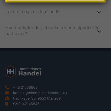
Leverer i også til Sjælland?
Hvad betyder det, at lærketræ er restparti eller
partivarer?
+45 21538608
kontakt@himmerlandshandel.dk
Fabriksvej 30, 9550 Mariager
CVR: 42146846