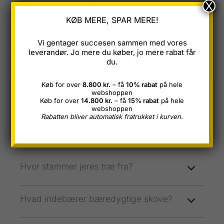
X
Varenummer
6015
KØB MERE, SPAR MERE!
CE-godkendt
Ja
Vi gentager succesen sammen med vores
leverandør. Jo mere du køber, jo mere rabat får
du.
Beskrivelse
Køb for over
8.800 kr.
– få
10% rabat
på hele
Restparti Tilbud: Kalmarbrædder af Lærketræ –
webshoppen
Køb for over
14.800 kr.
– få
15% rabat
på hele
Blandet Pakke
webshoppen
Ofte Stillede Spørgsmål
Rabatten bliver automatisk fratrukket i kurven.
På udkig efter kvalitets kalmarbrædder til en fantastisk
Klik på et spørgsmål herunder og se vores svar.
pris? Vores restparti af kalmarbrædder i lærketræ er
netop det, du har brug for til dit næste projekt!
Hvor stammer jeres træ fra?
Denne blandede pakke tilbyder en unik mulighed for
at få fat i førsteklasses kalmarbrædder til en brøkdel af
Hvad indebærer bæredygtige skove?
prisen. Pakken indeholder:
Kalmarbrædder 25mm: