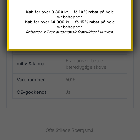
Yderligere information
Køb for over
8.800 kr.
– få
10% rabat
på hele
webshoppen
Køb for over
14.800 kr.
– få
15% rabat
på hele
Længde
3600, 4200, 5100
webshoppen
Rabatten bliver automatisk fratrukket i kurven.
Tykkelse
25
Bredde
150
Fra danske lokale
miljø & klima
bæredygtige skove
Varenummer
5016
CE-godkendt
Ja
Ofte Stillede Spørgsmål