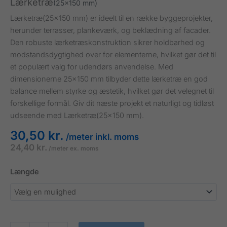
Lærketræ
(25x150 mm)
Lærketræ(25×150 mm) er ideelt til en række byggeprojekter,
herunder terrasser, plankeværk, og beklædning af facader.
Den robuste lærketræskonstruktion sikrer holdbarhed og
modstandsdygtighed over for elementerne, hvilket gør det til
et populært valg for udendørs anvendelse. Med
dimensionerne 25×150 mm tilbyder dette lærketræ en god
balance mellem styrke og æstetik, hvilket gør det velegnet til
forskellige formål. Giv dit næste projekt et naturligt og tidløst
udseende med Lærketræ(25×150 mm).
30,50
kr.
/meter inkl. moms
24,40
kr.
/meter ex. moms
Længde