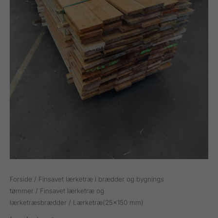
Forside
/
Finsavet lærketræ i brædder og bygnings
tømmer
/
Finsavet lærketræ og
lærketræsbrædder
/ Lærketræ(25x150 mm)