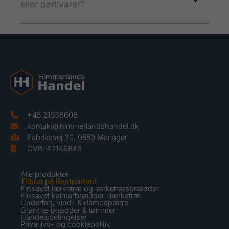
eller partivarer?
+45 21538608
kontakt@himmerlandshandel.dk
Fabriksvej 30, 9550 Mariager
CVR: 42146846
Alle produkter
Tilbud på Restpartier!
Finsavet lærketræ og lærketræsbrædder
Finsavet kalmarbrædder i lærketræ
Undertag, vind- & dampspærre
Grantræ brædder & tømmer
Handelsbetingelser
Privatlivs- og cookiepolitik