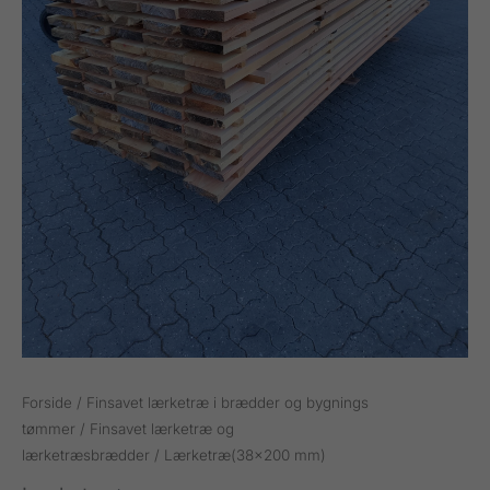
Forside
/
Finsavet lærketræ i brædder og bygnings
tømmer
/
Finsavet lærketræ og
lærketræsbrædder
/ Lærketræ(38x200 mm)