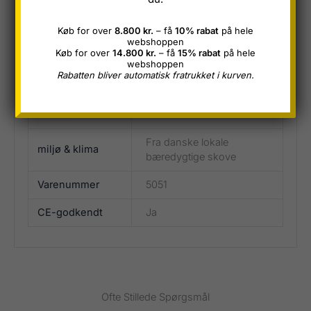
Yderligere information
Køb for over
8.800 kr.
– få
10% rabat
på hele
webshoppen
Køb for over
14.800 kr.
– få
15% rabat
på hele
Længde
3600, 4200, 5100
webshoppen
Rabatten bliver automatisk fratrukket i kurven.
Tykkelse
38
Bredde
200
Fra danske lokale
miljø & klima
bæredygtige skove
Varenummer
5051
CE-godkendt
Ja
Ofte Stillede Spørgsmål